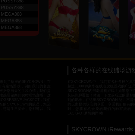
PUSSY888
PUSSY888
MEGA888
MEGA888
MEGA888
各种各样的在线赌场游
到了这里的SKYCROWN！在
在SKYCROWN中，我们有各种各样的
的所有赌场游戏，例如我们的老虎
超过1,000种豪华在线老虎机游戏的广
根据您当天的手和心情，我们提
SKYCROWN内部老虎机游戏！如果您
性感经销商的实时现场直播！这
从头到脚覆盖！体验一下之前玩过的最好
ESSIVE JACKPOT，我们
到的那样，在这里SKYCROWN.这并
名的SKYCROWN的成员，您还
的玩家提供双倍的享受，享受我们独有的PROG
，还是生日奖金，您都可以，我
时，您将有机会旋转我们的独家旋转。在
JACKPOT梦想的同时!
SKYCROWN iRewards