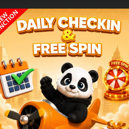
/
/
登录
注册
忘记密
机
体育博彩
4D 赌注
优惠
奖励 & VIP