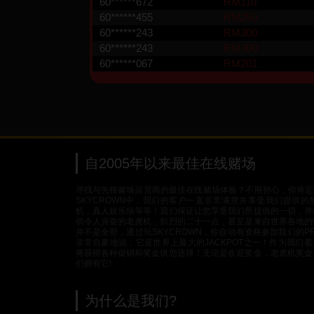
60******672
RM110
60******455
RM250
60******243
RM300
60******243
RM300
60******067
RM201
自2005年以来最佳在线赌场
寻找与先锋赌场运营商的最佳在线赌场体验？不用担心，你肯定来
SKYCROWN中，我们的客户一直非常满意并享受我们提供
机，真人娱乐场等等！我们保证让您享受我们所提供的一切，并
供令人兴奋的老虎机，炽烈的二十一点，甚至是来自世界各地的
并不是全部，通过玩SKYCROWN，你自动有资格参加我们的PROGR
非常自豪地说，它是世界上最大的JACKPOT之一！作为我们着
将获得各种促销和奖金供您选择！无论是欢迎奖金，老虎机奖金
们拥有它!
为什么是我们?